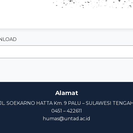
NLOAD
Alamat
JL. SOEKARNO HATTA Km. 9 PALU – SULAWESI TENGA
0451 – 422611
humas@untad.ac.id