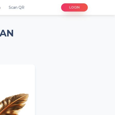
a
Scan QR
LOGIN
IAN