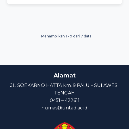
Menampilkan 1 - 9 dari 7 data
Alamat
JL. SOEKARNO HATTA Km. 9 PALU – SULAWESI
TENGAH
0451 – 422611
humas@untad.ac.id